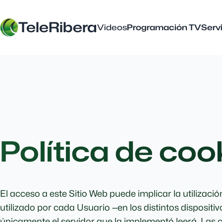
TeleRibera
Videos
Programación TV
Serv
Política de coo
El acceso a este Sitio Web puede implicar la utiliza
utilizado por cada Usuario —en los distintos disposit
únicamente el servidor que la implementó leerá. Las c