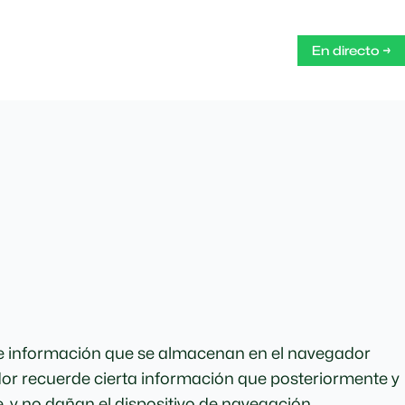
En directo →
 de información que se almacenan en el navegador
idor recuerde cierta información que posteriormente y
, y no dañan el dispositivo de navegación.